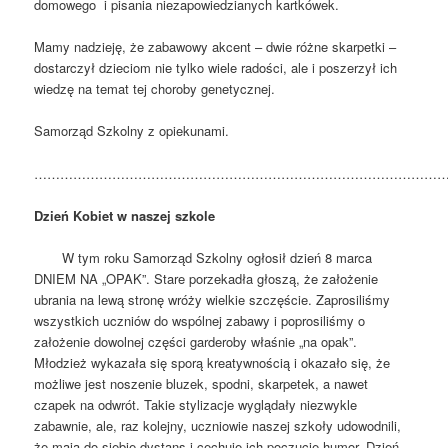
domowego i pisania niezapowiedzianych kartkówek.
Mamy nadzieję, że zabawowy akcent – dwie różne skarpetki –
dostarczył dzieciom nie tylko wiele radości, ale i poszerzył ich
wiedzę na temat tej choroby genetycznej.
Samorząd Szkolny z opiekunami.
…………………………………………………………………………………
Dzień Kobiet w naszej szkole
W tym roku Samorząd Szkolny ogłosił dzień 8 marca
DNIEM NA „OPAK”. Stare porzekadła głoszą, że założenie
ubrania na lewą stronę wróży wielkie szczęście. Zaprosiliśmy
wszystkich uczniów do wspólnej zabawy i poprosiliśmy o
założenie dowolnej części garderoby właśnie „na opak”.
Młodzież wykazała się sporą kreatywnością i okazało się, że
możliwe jest noszenie bluzek, spodni, skarpetek, a nawet
czapek na odwrót. Takie stylizacje wyglądały niezwykle
zabawnie, ale, raz kolejny, uczniowie naszej szkoły udowodnili,
że mają do siebie dystans i cechuje ich poczucie humor. Dzień