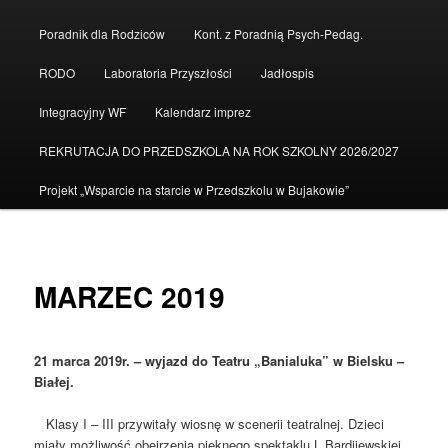
do
Poradnik dla Rodziców
Kont. z Poradnią Psych-Pedag.
tekstu
RODO
Laboratoria Przyszłości
Jadłospis
Integracyjny WF
Kalendarz imprez
REKRUTACJA DO PRZEDSZKOLA NA ROK SZKOLNY 2026/2027
Projekt „Wsparcie na starcie w Przedszkolu w Bujakowie”
MARZEC 2019
21 marca 2019r. – wyjazd do Teatru „Banialuka” w Bielsku –
Białej.
Klasy I – III przywitały wiosnę w scenerii teatralnej. Dzieci
miały możliwość obejrzenia pięknego spektaklu L.Bardijewskiej