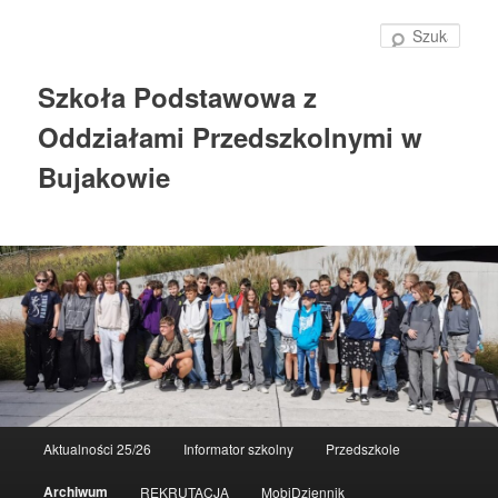
Szuka
Szkoła Podstawowa z
Oddziałami Przedszkolnymi w
Bujakowie
Główne
Aktualności 25/26
Informator szkolny
Przedszkole
Przeskocz
menu
Archiwum
REKRUTACJA
MobiDziennik