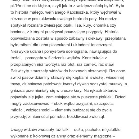
pt.”Po nitce do kłębka, czyli jak to z wdzięcznością było”. Była
to historia małego, wełnianego Kapciuszka, który wędrował w
nieznane w poszukiwaniu swojego brata do pary. Na drodze
spotykał rozmaite zwierzęta: ptaki, lisa, kury, chomika czy
bociana, z którymi przeżywał pouczające przygody. Historia
opowiedziana została w sposób zabawny i ciekawy, przeplatana
była miłymi dla ucha piosenkami i układami tanecznymi.
Niezwykle udana i pomysłowa scenografia, nawiązująca do
treści, pomagała w śledzeniu wątków. Konstrukcja z
przeplatanych nici tworzyła raz płot, raz zamek, raz staw.
Rekwizyty zmuszały widzów do bacznych obserwacji. Rzucone
zwitki pasów dzianiny stawały się kępkami świeżej, wiosennej
trawy, dzianinowy patchwork tworzył dywan soczystej murawy, a
gniazda przemieniały się w urocze kury. Na rękach aktorów
pojawiały się jajka, zamieniające się w puszyste pisklaki. Dzieci
mogły zaobserwować – obok wątku przyjaźni, szczęścia,
miłości, wdzięczności – elementy budzącej się do życia
przyrody, zmienności pór roku, troskliwości zwierząt.
Uwagę widzów zwracały też lalki – duże, puchate, mięciutkie,
wykonane z kolorowej dzianiny oraz elementy magiczne –