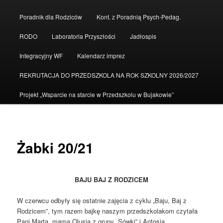
do
Poradnik dla Rodziców
Kont. z Poradnią Psych-Pedag.
tekstu
RODO
Laboratoria Przyszłości
Jadłospis
Integracyjny WF
Kalendarz imprez
REKRUTACJA DO PRZEDSZKOLA NA ROK SZKOLNY 2026/2027
Projekt „Wsparcie na starcie w Przedszkolu w Bujakowie”
Żabki 20/21
BAJU BAJ Z RODZICEM
W czerwcu odbyły się ostatnie zajęcia z cyklu „Baju, Baj z
Rodzicem”, tym razem bajkę naszym przedszkolakom czytała
Pani Marta, mama Olusia z grupy „Sówki” i Antosia