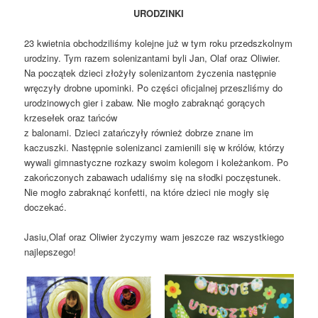
URODZINKI
23 kwietnia obchodziliśmy kolejne już w tym roku przedszkolnym
urodziny. Tym razem solenizantami byli Jan, Olaf oraz Oliwier.
Na początek dzieci złożyły solenizantom życzenia następnie
wręczyły drobne upominki. Po części oficjalnej przeszliśmy do
urodzinowych gier i zabaw. Nie mogło zabraknąć gorących
krzesełek oraz tańców
z balonami. Dzieci zatańczyły również dobrze znane im
kaczuszki. Następnie solenizanci zamienili się w królów, którzy
wywali gimnastyczne rozkazy swoim kolegom i koleżankom. Po
zakończonych zabawach udaliśmy się na słodki poczęstunek.
Nie mogło zabraknąć konfetti, na które dzieci nie mogły się
doczekać.
Jasiu,Olaf oraz Oliwier życzymy wam jeszcze raz wszystkiego
najlepszego!