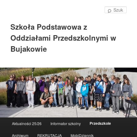
Szuka
Szkoła Podstawowa z
Oddziałami Przedszkolnymi w
Bujakowie
Główne
Przedszkole
Aktualności 25/26
Informator szkolny
Przeskocz
menu
Archiwum
REKRUTACJA
MobiDziennik