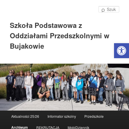
Szuka
Szkoła Podstawowa z
Oddziałami Przedszkolnymi w
Open 
Bujakowie
Główne
Aktualności 25/26
Informator szkolny
Przedszkole
Przeskocz
menu
Archiwum
REKRUTACJA
MobiDziennik