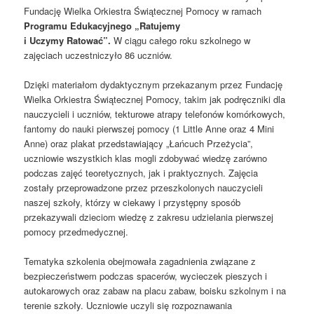
Fundację Wielka Orkiestra Świątecznej Pomocy w ramach
Programu Edukacyjnego „Ratujemy
i Uczymy Ratować”.
W ciągu całego roku szkolnego w
zajęciach uczestniczyło 86 uczniów.
Dzięki materiałom dydaktycznym przekazanym przez Fundację
Wielka Orkiestra Świątecznej Pomocy, takim jak podręczniki dla
nauczycieli i uczniów, tekturowe atrapy telefonów komórkowych,
fantomy do nauki pierwszej pomocy (1 Little Anne oraz 4 Mini
Anne) oraz plakat przedstawiający „Łańcuch Przeżycia”,
uczniowie wszystkich klas mogli zdobywać wiedzę zarówno
podczas zajęć teoretycznych, jak i praktycznych. Zajęcia
zostały przeprowadzone przez przeszkolonych nauczycieli
naszej szkoły, którzy w ciekawy i przystępny sposób
przekazywali dzieciom wiedzę z zakresu udzielania pierwszej
pomocy przedmedycznej.
Tematyka szkolenia obejmowała zagadnienia związane z
bezpieczeństwem podczas spacerów, wycieczek pieszych i
autokarowych oraz zabaw na placu zabaw, boisku szkolnym i na
terenie szkoły. Uczniowie uczyli się rozpoznawania