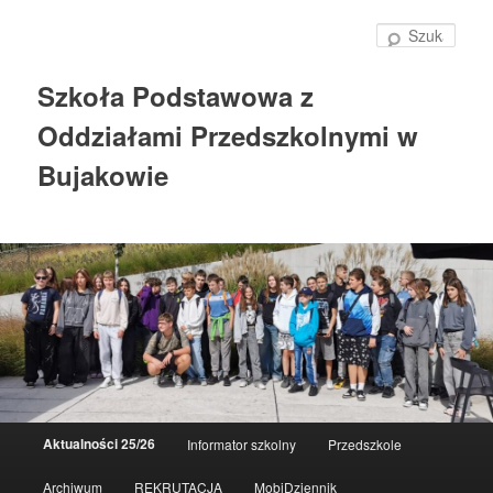
Szuka
Szkoła Podstawowa z
Oddziałami Przedszkolnymi w
Bujakowie
Główne
Aktualności 25/26
Informator szkolny
Przedszkole
Przeskocz
menu
Archiwum
REKRUTACJA
MobiDziennik