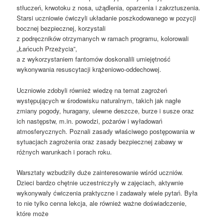
stłuczeń, krwotoku z nosa, użądlenia, oparzenia i zakrztuszenia.
Starsi uczniowie ćwiczyli układanie poszkodowanego w pozycji
bocznej bezpiecznej, korzystali
z podręczników otrzymanych w ramach programu, kolorowali
„Łańcuch Przeżycia”,
a z wykorzystaniem fantomów doskonalili umiejętność
wykonywania resuscytacji krążeniowo-oddechowej.
Uczniowie zdobyli również wiedzę na temat zagrożeń
występujących w środowisku naturalnym, takich jak nagłe
zmiany pogody, huragany, ulewne deszcze, burze i susze oraz
ich następstw, m.in. powodzi, pożarów i wyładowań
atmosferycznych. Poznali zasady właściwego postępowania w
sytuacjach zagrożenia oraz zasady bezpiecznej zabawy w
różnych warunkach i porach roku.
Warsztaty wzbudziły duże zainteresowanie wśród uczniów.
Dzieci bardzo chętnie uczestniczyły w zajęciach, aktywnie
wykonywały ćwiczenia praktyczne i zadawały wiele pytań. Była
to nie tylko cenna lekcja, ale również ważne doświadczenie,
które może