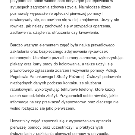
przypomnieć sobie wiadomości dotyczące postępowania w
sytuacjach zagrożenia zdrowia i życia. Najmłodsze dzieci
poznawały wyposażenie apteczki pierwszej pomocy i
dowiadywały się, co powinno się w niej znajdować. Uczyły się
również, jak należy zachować się w przypadku oparzenia,
zadławienia, użądlenia, stłuczenia czy krwawienia.
Bardzo ważnym elementem zajęć była nauka prawidłowego
zakładania oraz bezpiecznego zdejmowania rękawiczek
ochronnych. Uczniowie poznali numery alarmowe, wykorzystując
plakaty oraz karty pracy do kolorowania, a także uczyli się
prawidłowego zgłaszania zdarzeń i wzywania pomocy Policji,
Pogotowia Ratunkowego i Straży Pożarnej. Ćwiczyli podawanie
niezbędnych danych podczas kontaktu ze służbami
ratunkowymi, wykorzystując tekturowe telefony, które każdy
uczeń samodzielnie złożył. Przypomnieli sobie również, jakie
informacje należy przekazać dyspozytorowi oraz dlaczego nie
wolno rozłączać się jako pierwszemu.
Uczestnicy zajęć zapoznali się z wyposażeniem apteczki
pierwszej pomocy oraz uczestniczyli w praktycznych
ćwiczeniach z udzielania pierwszej pomocy w przypadku