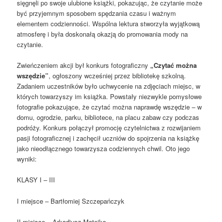
sięgnęli po swoje ulubione książki, pokazując, że czytanie może
być przyjemnym sposobem spędzania czasu i ważnym
elementem codzienności. Wspólna lektura stworzyła wyjątkową
atmosferę i była doskonałą okazją do promowania mody na
czytanie.
Zwieńczeniem akcji był konkurs fotograficzny
„Czytać można
wszędzie”
, ogłoszony wcześniej przez bibliotekę szkolną.
Zadaniem uczestników było uchwycenie na zdjęciach miejsc, w
których towarzyszy im książka. Powstały niezwykle pomysłowe
fotografie pokazujące, że czytać można naprawdę wszędzie – w
domu, ogrodzie, parku, bibliotece, na placu zabaw czy podczas
podróży. Konkurs połączył promocję czytelnictwa z rozwijaniem
pasji fotograficznej i zachęcił uczniów do spojrzenia na książkę
jako nieodłącznego towarzysza codziennych chwil. Oto jego
wyniki:
KLASY I – III
I miejsce – Bartłomiej Szczepańczyk
II miejsce – Arkadiusz Matejko