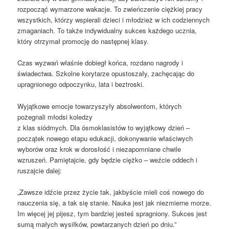
rozpocząć wymarzone wakacje. To zwieńczenie ciężkiej pracy
wszystkich, którzy wspierali dzieci i młodzież w ich codziennych
zmaganiach. To także indywidualny sukces każdego ucznia,
który otrzymał promocję do następnej klasy.
Czas wyzwań
właśnie dobiegł końca, rozdano nagrody i
świadectwa. Szkolne korytarze opustoszały, zachęcając do
upragnionego odpoczynku, lata i beztroski.
Wyjątkowe
emocje towarzyszyły absolwentom, których
pożegnali młodsi koledzy
z klas siódmych. Dla ósmoklasistów to wyjątkowy dzień –
początek nowego etapu edukacji, dokonywanie właściwych
wyborów oraz krok w dorosłość i niezapomniane chwile
wzruszeń. Pamiętajcie, gdy będzie ciężko – weźcie oddech i
ruszajcie dalej:
„Zawsze idźcie przez życie tak, jakbyście mieli coś nowego do
nauczenia się, a tak się stanie. Nauka jest jak niezmierne morze.
Im więcej jej pijesz, tym bardziej jesteś spragniony. Sukces jest
sumą małych wysiłków, powtarzanych dzień po dniu.”