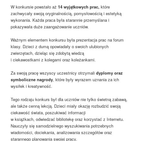
W konkursie powstało aż
14 wyjątkowych prac
,
które
zachwycały swoją oryginalnością, pomysłowością i estetyką
wykonania. Każda praca była starannie przemyślana i
pokazywała duże zaangażowanie uczniów.
Ważnym elementem konkursu była prezentacja prac na forum
klasy. Dzieci z dumą opowiadały o swoich ulubionych
zwierzętach, dzieląc się zdobytą wiedzą
i ciekawostkami z kolegami oraz koleżankami.
Za swoją pracę wszyscy uczestnicy otrzymali
dyplomy oraz
symboliczne nagrody
, które były wyrazem uznania za ich
wysiłek i kreatywność.
Tego rodzaju konkurs był dla uczniów nie tylko świetną zabawą,
ale także cenną lekcją. Dzieci miały okazję rozbudzić swoją
ciekawość świata, poszukiwać informacji
w książkach, odwiedzać bibliotekę oraz korzystać z Internetu.
Nauczyły się samodzielnego wyszukiwania potrzebnych
wiadomości, dociekania, analizowania szczegółów oraz
starannego planowania swojej pracy.