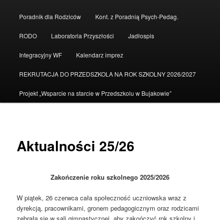
do
Poradnik dla Rodziców
Kont. z Poradnią Psych-Pedag.
tekstu
RODO
Laboratoria Przyszłości
Jadłospis
Integracyjny WF
Kalendarz imprez
REKRUTACJA DO PRZEDSZKOLA NA ROK SZKOLNY 2026/2027
Projekt „Wsparcie na starcie w Przedszkolu w Bujakowie”
Aktualności 25/26
Zakończenie roku szkolnego 2025/2026
W piątek, 26 czerwca cała społeczność uczniowska wraz z
dyrekcją, pracownikami, gronem pedagogicznym oraz rodzicami
zebrała się w sali gimnastycznej, aby zakończyć rok szkolny i