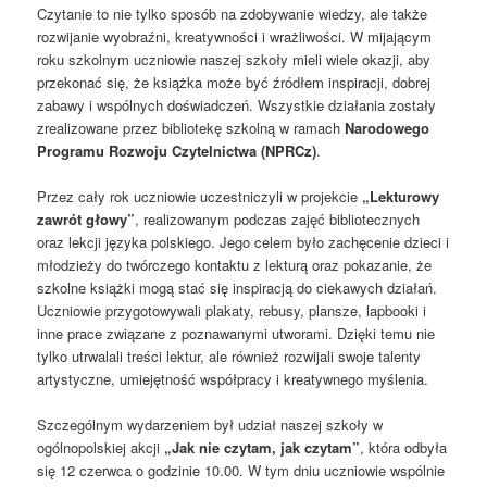
Czytanie to nie tylko sposób na zdobywanie wiedzy, ale także
rozwijanie wyobraźni, kreatywności i wrażliwości. W mijającym
roku szkolnym uczniowie naszej szkoły mieli wiele okazji, aby
przekonać się, że książka może być źródłem inspiracji, dobrej
zabawy i wspólnych doświadczeń. Wszystkie działania zostały
zrealizowane przez bibliotekę szkolną w ramach
Narodowego
Programu Rozwoju Czytelnictwa (NPRCz)
.
Przez cały rok uczniowie uczestniczyli w projekcie
„Lekturowy
zawrót głowy”
, realizowanym podczas zajęć bibliotecznych
oraz lekcji języka polskiego. Jego celem było zachęcenie dzieci i
młodzieży do twórczego kontaktu z lekturą oraz pokazanie, że
szkolne książki mogą stać się inspiracją do ciekawych działań.
Uczniowie przygotowywali plakaty, rebusy, plansze, lapbooki i
inne prace związane z poznawanymi utworami. Dzięki temu nie
tylko utrwalali treści lektur, ale również rozwijali swoje talenty
artystyczne, umiejętność współpracy i kreatywnego myślenia.
Szczególnym wydarzeniem był udział naszej szkoły w
ogólnopolskiej akcji
„Jak nie czytam, jak czytam”
, która odbyła
się 12 czerwca o godzinie 10.00. W tym dniu uczniowie wspólnie